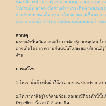
นั้น ก็มีการนำวัสดุอิฐโชว์ลายนั้นมาตกแต่ง โดยเ
ไปนานนั้น อาจจะมีคราบดำๆ เกาะติดตามขอบของ
สำหรับหลายคนนั้น คงเอาน้ำสะอาดมาเช็ดคราบ ดังก
สะอาดแบบนี้ต่อไป คง ไม่ดีแน่วันนี้ผมเลยมีคำแน
สาเหตุ
คราบดำนั้นเกิดจากอะไร เราต้องรู้สาเหตุก่อน โดย
อาจเกิดได้จาก ความชื้นนั้นได้ไปสะสม บริเวณอิฐ
ง่าย
การเเก้ไข
1.ให้เรานั้นล้างพื้นผิวให้สะอาดก่อน ปราศจากค
2.ให้เราทาสีอิฐโชว์ลายก่อน คุณสมบัติขอตัวนี้นั้น
Repellent นั้น จะมี 2 แบบ คือ