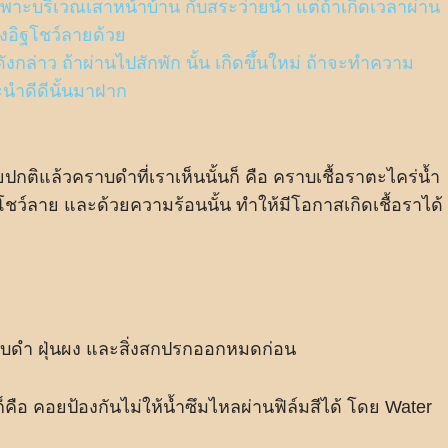
ฉพาะบริเวณเสาหน้าบ้าน กับสระว่ายน้ำ แต่ถ้าเกิดเวลาผ่าน
อิฐโชว์ลายด้วย
ล่าว ถ้าผ่านไปสักพัก นั้น เกิดขึ้นใหม่ ถ้าจะทำความ
ะนำดีดีนั้นมาฝาก
ปกติแล้วคราบดำที่เราเห็นนั้นก็ คือ คราบเชื้อราตะไคร่น้ำ
โชว์ลาย และด้วยความร้อนนั้น ทำให้มีโอกาสเกิดเชื้อราได้
ราบดำ ฝุ่นผง และสิ่งสกปรกออกหมดก่อน
ก็คือ คอยป้องกันไม่ให้น้ำซึมไหลผ่านฟิล์มสีได้ โดย Water