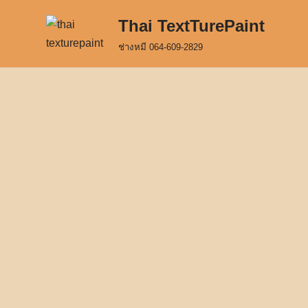
Thai TextTurePaint
Skip
ช่างหมี 064-609-2829
to
content