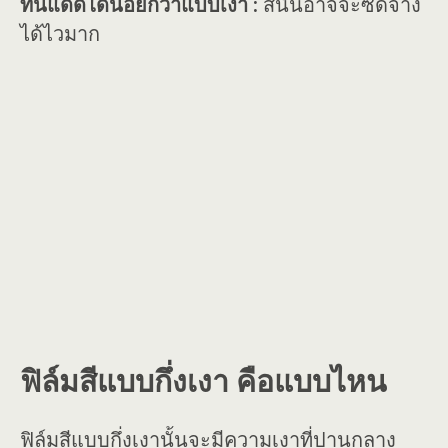
ทนแดดได้น้อยกว่าแบบเงา :
สีนั้นอาจจะซีดจาง
ได้ไวมาก
ฟิล์มสีแบบกึ่งเงา คือแบบไหน
ฟิล์มสีแบบกึ่งเงานั้นจะมีความเงาที่ปานกลาง