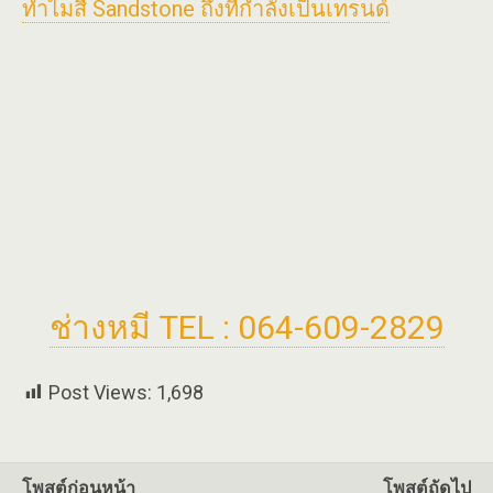
ทำไมสี Sandstone ถึงที่กำลังเป็นเทรนด์
ช่างหมี TEL : 064-609-2829
Post Views:
1,698
โพสต์ก่อนหน้า
โพสต์ถัดไป