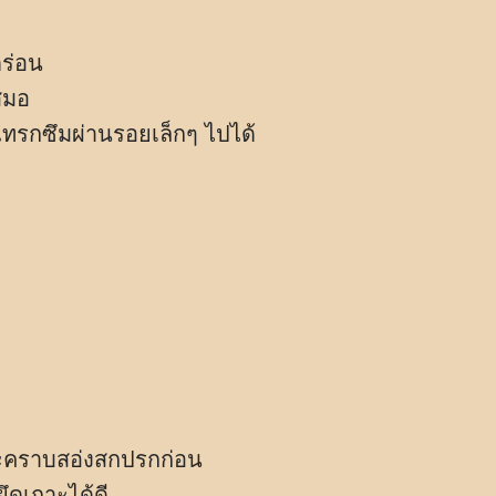
ดร่อน
สมอ
้นแทรกซึมผ่านรอยเล็กๆ ไปได้
ละคราบสอ่งสกปรกก่อน
ยึดเกาะได้ดี