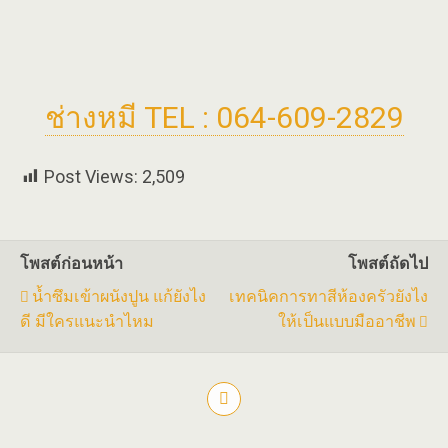
ช่างหมี TEL : 064-609-2829
Post Views:
2,509
โพสต์ก่อนหน้า
โพสต์ถัดไป
น้ำซึมเข้าผนังปูน แก้ยังไง
เทคนิคการทาสีห้องครัวยังไง
ดี มีใครแนะนำไหม
ให้เป็นแบบมืออาชีพ