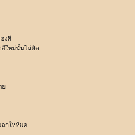
องสี
ีใหม่นั้นไม่ติด
าย
อมออกใหห้มด