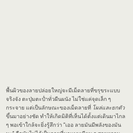
พื้นผิวของลายปล่อยใหญ่จะมีเม็ดลายที่ขรุขระแบบ
จริงจัง ตะปุ่มตะป่ำทั่วผืนผนัง ไม่ใช่แค่จุดเล็ก ๆ
กระจาย แต่เป็นลักษณะของเม็ดลายที่
โผล่และยกตัว
ขึ้นมาอย่างชัด ทำให้เกิดมิติที่เห็นได้ตั้งแต่เดินมาไกล
ๆ พอเข้าใกล้จะยิ่งรู้สึกว่า “เออ ลายมันมีพลังของมัน