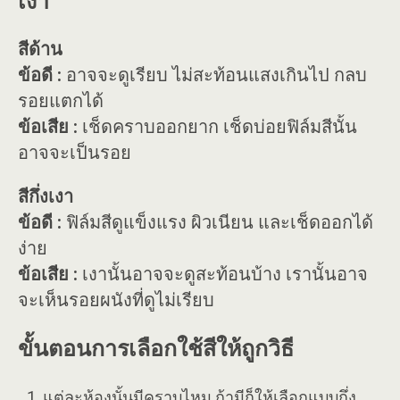
เงา
สีด้าน
ข้อดี :
อาจจะดูเรียบ ไม่สะท้อนแสงเกินไป กลบ
รอยแตกได้
ข้อเสีย :
เช็ดคราบออกยาก เช็ดบ่อยฟิล์มสีนั้น
อาจจะเป็นรอย
สีกึ่งเงา
ข้อดี :
ฟิล์มสีดูแข็งแรง ผิวเนียน และเช็ดออกได้
ง่าย
ข้อเสีย :
เงานั้นอาจจะดูสะท้อนบ้าง เรานั้นอาจ
จะเห็นรอยผนังที่ดูไม่เรียบ
ขั้นตอนการเลือกใช้สีให้ถูกวิธี
แต่ละห้องนั้นมีคราบไหม ถ้ามีก็ให้เลือกแบบกึ่ง