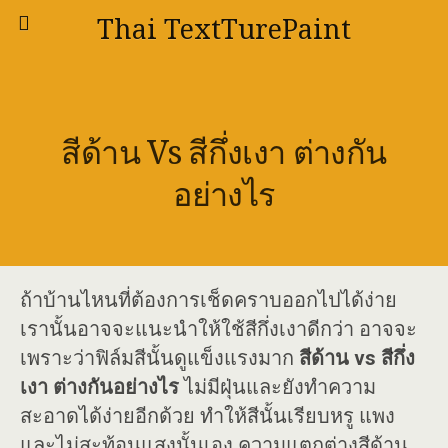
Thai TextTurePaint
สีด้าน Vs สีกึ่งเงา ต่างกัน
อย่างไร
ถ้าบ้านไหนที่ต้องการเช็ดคราบออกไปได้ง่าย
เรานั้นอาจจะแนะนำให้ใช้สีกึ่งเงาดีกว่า อาจจะ
เพราะว่าฟิล์มสีนั้นดูแข็งแรงมาก
สีด้าน vs สีกึ่ง
เงา ต่างกันอย่างไร
ไม่มีฝุ่นและยังทำความ
สะอาดได้ง่ายอีกด้วย ทำให้สีนั้นเรียบหรู แพง
และไม่สะท้อนแสงนั้นเอง ความแตกต่างสีด้าน