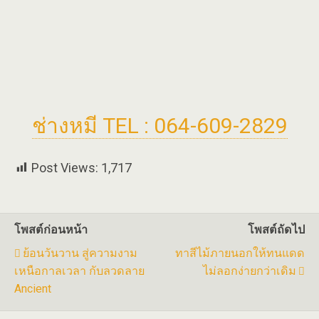
ช่างหมี TEL : 064-609-2829
Post Views:
1,717
โพสต์ก่อนหน้า
โพสต์ถัดไป
ย้อนวันวาน สู่ความงาม
ทาสีไม้ภายนอกให้ทนแดด
เหนือกาลเวลา กับลวดลาย
ไม่ลอกง่ายกว่าเดิม
Ancient