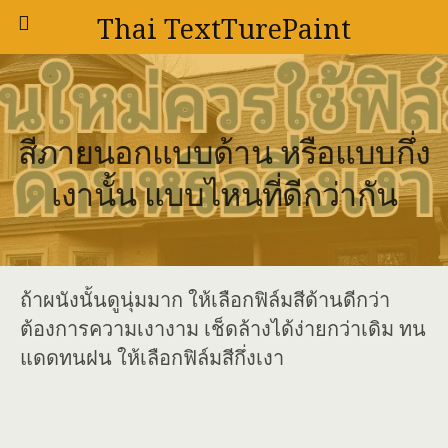
Thai TextTurePaint
สีภายนอกแบบด้าน หรือแบบกึ่ง
เงานั้น แบบไหนที่ดีกว่ากัน
ถ้าผนังนั้นดูนุ่มมาก ให้เลือกฟิล์มสีด้านดีกว่า
ต้องการความเงางาม เช็ดล้างได้ง่ายกว่าเดิม ทน
แดดทนฝน ให้เลือกฟิล์มสีกึ่งเงา