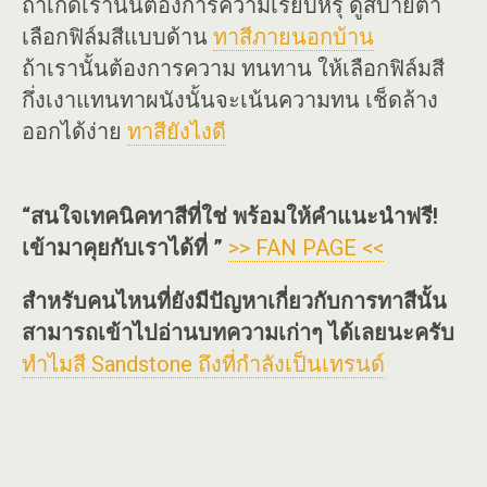
ถ้าเกิดเรานั้นต้องการความเรียบหรุ ดูสบายตา
เลือกฟิล์มสีแบบด้าน
ทาสีภายนอกบ้าน
ถ้าเรานั้นต้องการความ ทนทาน ให้เลือกฟิล์มสี
กึ่งเงาแทนทาผนังนั้นจะเน้นความทน เช็ดล้าง
ออกได้ง่าย
ทาสียังไงดี
“สนใจเทคนิคทาสีที่ใช่ พร้อมให้คำแนะนำฟรี!
เข้ามาคุยกับเราได้ที่ ”
>> FAN PAGE <<
สำหรับคนไหนที่ยังมีปัญหาเกี่ยวกับการทาสีนั้น
สามารถเข้าไปอ่านบทความเก่าๆ ได้เลยนะครับ
ทำไมสี Sandstone ถึงที่กำลังเป็นเทรนด์