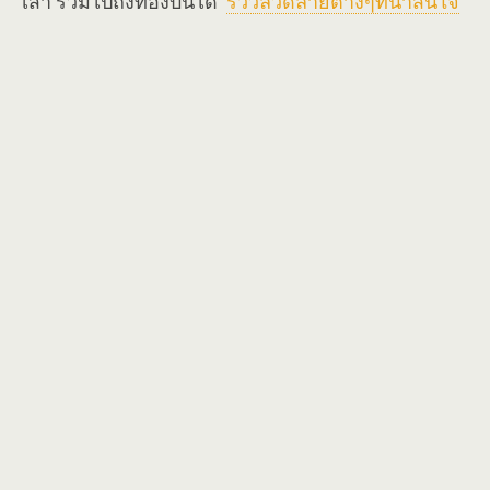
เสา รวมไปถึงท้องบันได
รีวิวลวดลายต่างๆที่น่าสนใจ