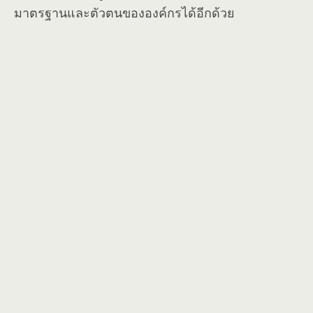
มาตรฐานและตัวตนขององค์กรได้อีกด้วย