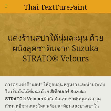
Thai TextTurePaint
แต่งร้านสปาให้นุ่มละมุน ด้วย
ผนังลุคซาตินจาก Suzuka
STRATO® Velours
การตกแต่งร้านสปา ให้ดูอบอุ่น หรูหรา และน่าประทับ
ใจ เริ่มต้นได้ที่ผนัง ด้วย
สีเท็กเจอร์ Suzuka
STRATO® Velours
ผิวสัมผัสแบบซาตินนุ่มนวล ลุค
กำมะหยี่ชวนหลงใหล พร้อมสะท้อนแสงบางเบาใน