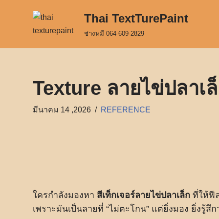
Thai TextTurePaint
Skip
ช่างหมี 064-609-2829
to
content
Texture ลายไข่ปลาเล็ก
มีนาคม 14 ,2026
REFERENCE
ใครกำลังมองหา
สีเท็กเจอร์ลายไข่ปลาเล็ก
ที่ให้ฟ
เพราะมันเป็นลายที่ “ไม่ตะโกน” แต่ยิ่งมอง ยิ่งรู้สึ