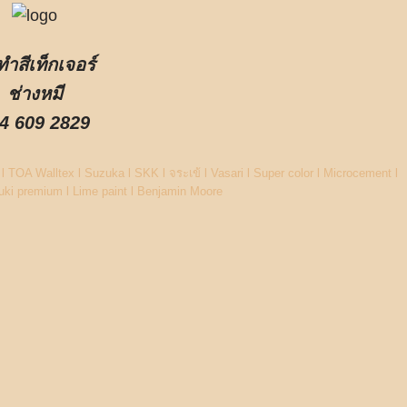
ทำสีเท็กเจอร์
ช่างหมี
4 609 2829
l TOA Walltex l Suzuka l SKK l จระเข้ l Vasari l Super color l Microcement l
Stuki premium l Lime paint l Benjamin Moore