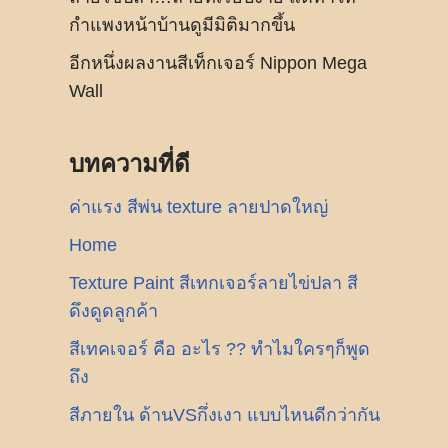
กำแพงหน้าบ้านดูมีมิติมากขึ้น
อีกหนึ่งผลงานสีเท็กเจอร์ Nippon Mega
Wall
บทความที่ดี
ค่าแรง สีพ่น texture ลายปาดใหญ่
Home
Texture Paint สีเทกเจอร์ลายไข่ปลา สี
ดึงดูดลูกค้า
สีเทคเจอร์ คือ อะไร ?? ทำไมใครๆก็พูด
ถึง
สีภายใน ด้านVSกึ่งเงา แบบไหนดีกว่ากัน