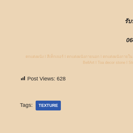
รับ
06
ตกแต่งผนัง l สีเท็กเจอร์ l ตกแต่งผนังภายนอก l ตกแต่งผนังภายใน 
BellArt l Toa decor stone l 
Post Views:
628
Tags:
TEXTURE