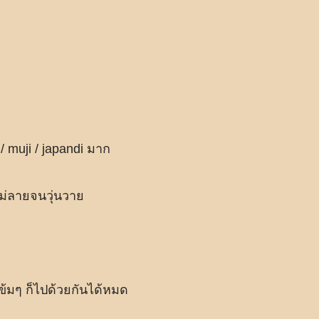
 muji / japandi มาก
ไม่ลายจนวุ่นวาย
ข้มๆ ก็ไปด้วยกันได้หมด