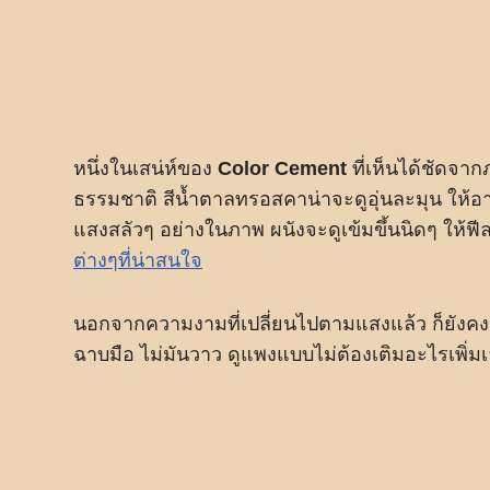
หนึ่งในเสน่ห์ของ
Color Cement
ที่เห็นได้ชัดจาก
ธรรมชาติ สีน้ำตาลทรอสคาน่าจะดูอุ่นละมุน ให้อา
แสงสลัวๆ อย่างในภาพ ผนังจะดูเข้มขึ้นนิดๆ ให้ฟี
ต่างๆที่น่าสนใจ
นอกจากความงามที่เปลี่ยนไปตามแสงแล้ว ก็ยังค
ฉาบมือ ไม่มันวาว ดูแพงแบบไม่ต้องเติมอะไรเพิ่มเ