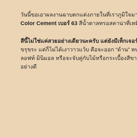
วันนี้ขอเอาผลงานฉาบตกแต่งภายในที่เราภูมิใจมากอีก
Color Cement เบอร์ 63
สีน้ำตาลทรอสคาน่าที่เหม
สีนี้ไม่ใช่แค่สวยอย่างเดียวนะครับ แต่ยังมีเท็กเจ
ขรุขระ แต่ก็ไม่ได้เงาวาวแว้บ คือจะออก “ด้าน” ห
ลอฟท์ มินิมอล หรือจะจับคู่กับไม้หรือกระเบื้องสีขาว
อย่างดี