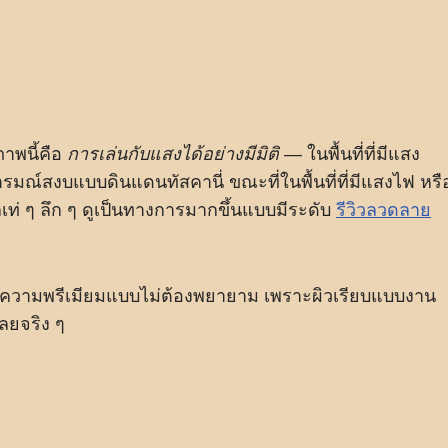
ภาพนี้คือ
การเล่นกับแสงได้อย่างมีมิติ
— ในพื้นที่ที่มีแสง
รมณ์สงบแบบดินแดนทัสคานี่ ขณะที่ในพื้นที่ที่มีแสงไฟ หรื
ลเท่ ๆ ลึก ๆ ดูเป็นทางการมากขึ้นแบบมีระดับ
รีวิวลวดลาย
งความพรีเมียมแบบไม่ต้องพยายาม เพราะผิวเรียบแบบงาน
ลยจริง ๆ