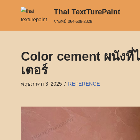
Thai TextTurePaint
Skip
ช่างหมี 064-609-2829
to
content
Color cement ผนังที่
เตอร์
พฤษภาคม 3 ,2025
REFERENCE