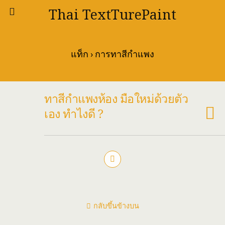
Thai TextTurePaint
แท็ก › การทาสีกำแพง
ทาสีกำแพงห้อง มือใหม่ด้วยตัว
เอง ทำไงดี ?
กลับขึ้นข้างบน