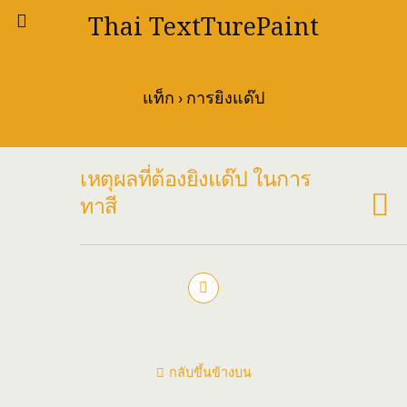
Thai TextTurePaint
แท็ก › การยิงแด๊ป
เหตุผลที่ต้องยิงแด๊ป ในการ
ทาสี
กลับขึ้นข้างบน