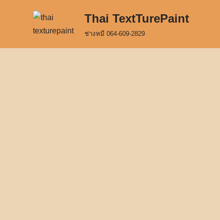
Thai TextTurePaint
Skip
ช่างหมี 064-609-2829
to
content