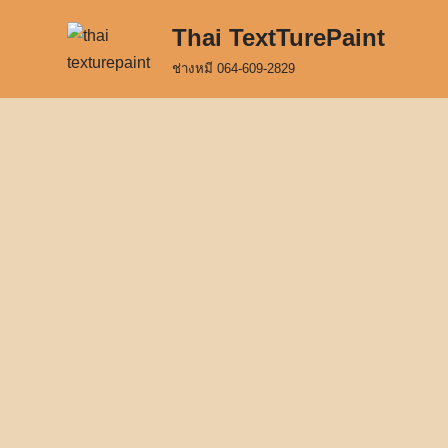
Thai TextTurePaint
Skip
ช่างหมี 064-609-2829
to
content