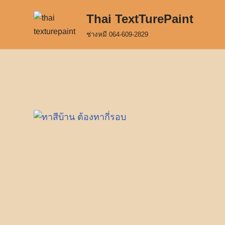
Thai TextTurePaint
Skip
ช่างหมี 064-609-2829
to
content