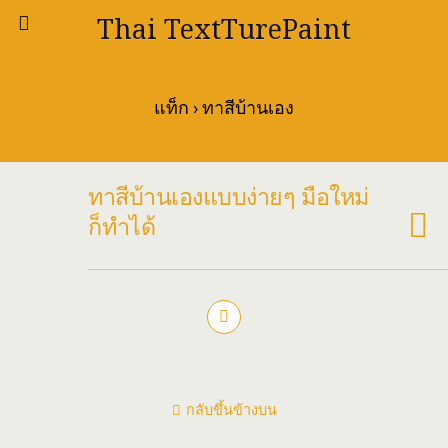
Thai TextTurePaint
แท็ก › ทาสีบ้านเอง
ทาสีบ้านเองแบบง่ายๆ มือใหม่
ก็ทำได้
กลับขึ้นข้างบน