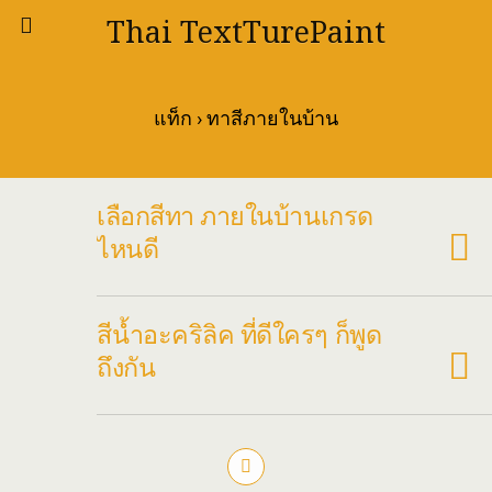
Thai TextTurePaint
แท็ก › ทาสีภายในบ้าน
เลือกสีทา ภายในบ้านเกรด
ไหนดี
สีน้ำอะคริลิค ที่ดีใครๆ ก็พูด
ถึงกัน