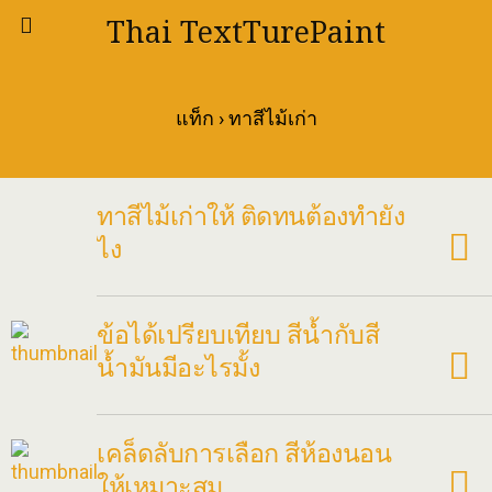
Thai TextTurePaint
แท็ก › ทาสีไม้เก่า
ทาสีไม้เก่าให้ ติดทนต้องทำยัง
ไง
ข้อได้เปรียบเทียบ สีน้ำกับสี
น้ำมันมีอะไรมั้ง
เคล็ดลับการเลือก สีห้องนอน
ให้เหมาะสม