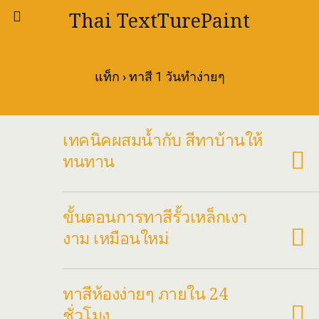
Thai TextTurePaint
แท็ก › ทาสี 1 วันทำง่ายๆ
เทคนิคผสมน้ำกับ สีทาบ้านให้
ทนทาน
ขั้นตอนการทาสีรั้วเหล็กเงา
งาม เหมือนใหม่
ทาสีห้องง่ายๆ ภายใน 24
ชั่วโมง