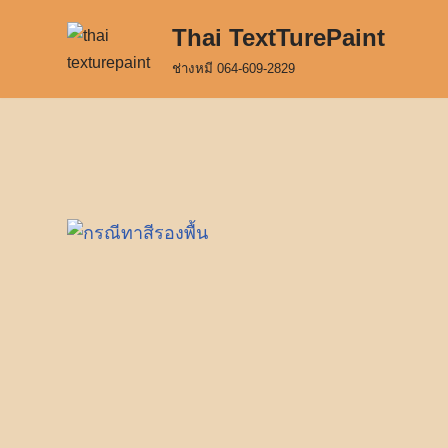
Thai TextTurePaint
Skip
ช่างหมี 064-609-2829
to
content