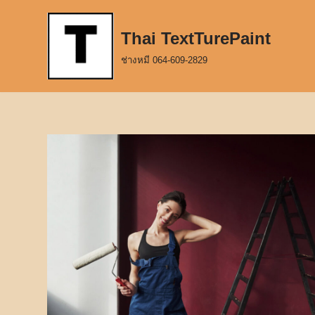
Thai TextTurePaint
Skip
to
ช่างหมี 064-609-2829
content