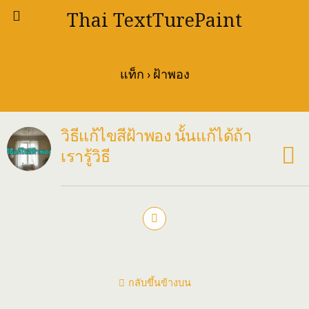
Thai TextTurePaint
แท็ก › ฝ้าพอง
วิธีแก้ไขสีฝ้าพอง นั้นแก้ได้ถ้า
เรารู้วิธี
กลับขึ้นข้างบน