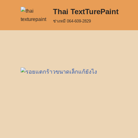
Thai TextTurePaint
Skip
ช่างหมี 064-609-2829
to
content