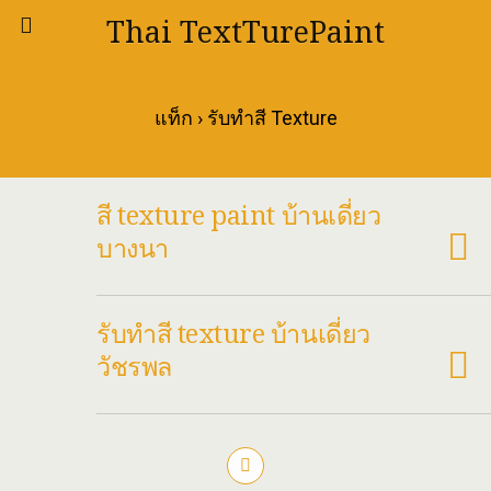
Thai TextTurePaint
แท็ก › รับทำสี Texture
สี texture paint บ้านเดี่ยว
บางนา
รับทำสี texture บ้านเดี่ยว
วัชรพล