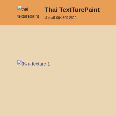
Thai TextTurePaint
Skip
ช่างหมี 064-609-2829
to
content