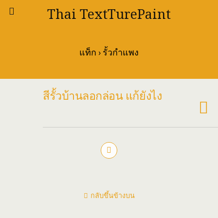
Thai TextTurePaint
แท็ก › รั้วกำแพง
สีรั้วบ้านลอกล่อน แก้ยังไง
กลับขึ้นข้างบน