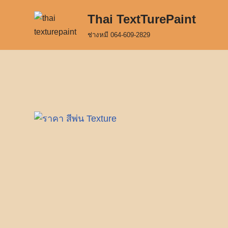
Thai TextTurePaint
Skip
ช่างหมี 064-609-2829
to
content