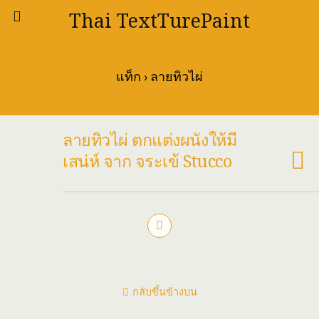
Thai TextTurePaint
แท็ก › ลายทิวไผ่
ลายทิวไผ่ ตกแต่งผนังให้มี
เสน่ห์ จาก จระเข้ Stucco
กลับขึ้นข้างบน