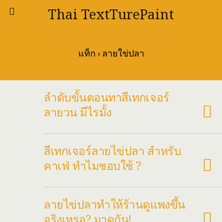
Thai TextTurePaint
แท็ก › ลายใข่ปลา
ลำดับขั้นตอนทาสีเทกเจอร์
ลายวน มีไรมั้ง
สีเทกเจอร์ลายไข่ปลา สำหรับ
คาเฟ่ ทำไมชอบใช้ ?
ลายไข่ปลาทำให้ร้านดูแพงขึ้น
จริงเหรอ? มาดูกัน!