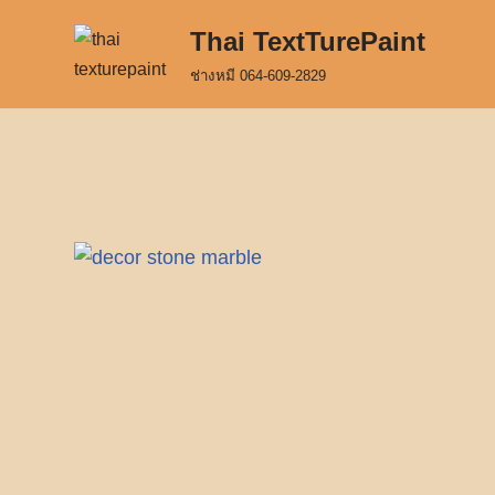
Thai TextTurePaint
Skip
ช่างหมี 064-609-2829
to
content