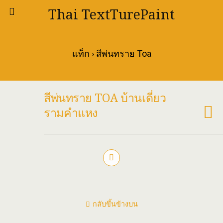
Thai TextTurePaint
แท็ก › สีพ่นทราย Toa
สีพ่นทราย TOA บ้านเดี่ยว
รามคำแหง
กลับขึ้นข้างบน