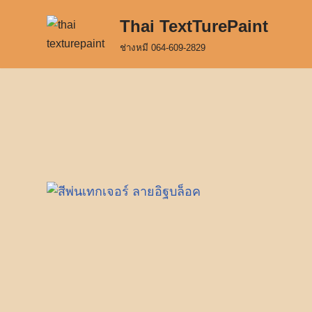
Thai TextTurePaint
Skip
ช่างหมี 064-609-2829
to
content