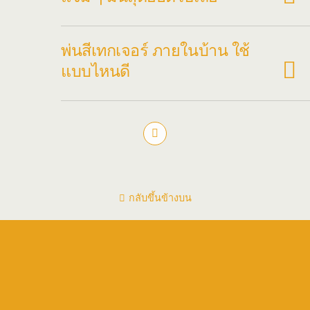
พ่นสีเทกเจอร์ ภายในบ้าน ใช้
แบบไหนดี
กลับขึ้นข้างบน