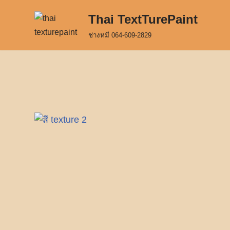
Thai TextTurePaint
Skip
ช่างหมี 064-609-2829
to
content