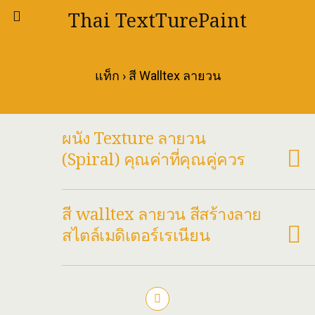
Thai TextTurePaint
แท็ก › สี Walltex ลายวน
ผนัง Texture ลายวน
(Spiral) คุณค่าที่คุณคู่ควร
สี walltex ลายวน สีสร้างลาย
สไตล์เมดิเตอร์เรเนียน