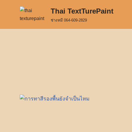
Thai TextTurePaint
Skip
ช่างหมี 064-609-2829
to
content