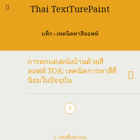
Thai TextTurePaint
แท็ก › เทคนิคทาสีลอฟท์
การตกแต่งผนังบ้านด้วยสี
ลอฟท์ TOA: เทคนิคการทาสีที่
นิยมในปัจจุบัน
กลับขึ้นข้างบน