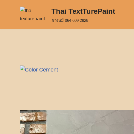
Thai TextTurePaint
Skip
ช่างหมี 064-609-2829
to
content