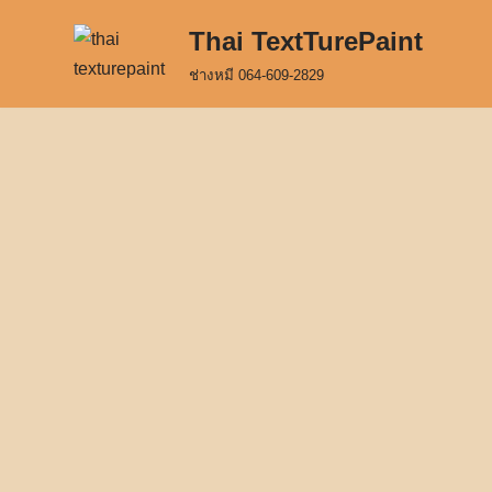
Thai TextTurePaint
Skip
ช่างหมี 064-609-2829
to
content