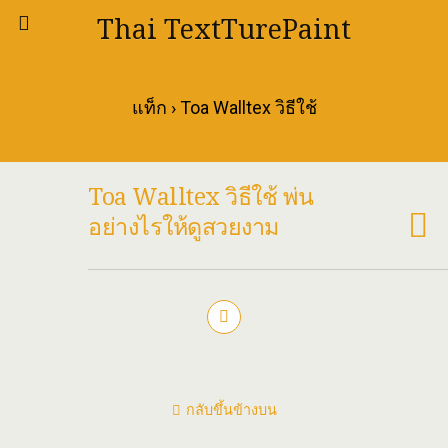
Thai TextTurePaint
แท็ก › Toa Walltex วิธีใช้
Toa Walltex วิธีใช้ พ่น
อย่างไรให้ดูสวยงาม
กลับขึ้นข้างบน