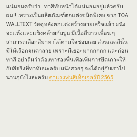
แน่นอนครับว่า…ทาสีทับหน้าได้แน่นอนอยู่แล้วครับ
ผม!! เพราะเป็นผลิตภัณฑ์ตกแต่งชนิดพิเศษ จาก TOA
WALLTEXT วัสดุหลังตกแต่งสร้างลายเสร็จแล้ว ผนัง
จะแห้งและแข็งคล้ายกับปูน มีเนื้อสีขาว เพื่อน ๆ
สามารถเลือกสีมาทาได้ตามใจชอบเลย ส่วนเฉดสีนั้น
มีให้เลือกจนตาลาย เพราะมีเยอะมากกกกก และก่อน
ทาสี อย่าลืมว่าต้องทารองพื้นเพื่อเพิ่มการยึดเกาะให้
กับสีจริงที่ทาทับนะครับ ผนังสวยๆ จะได้อยู่กับเราไป
นานๆยังไงล่ะครับ
ค่าแรงพ่นสีเท็กเจอร์ปี 2565