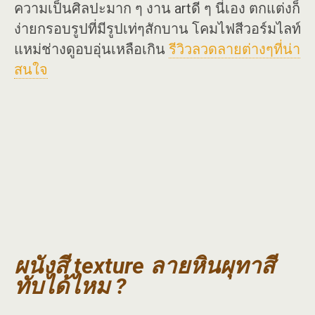
ความเป็นศิลปะมาก ๆ งาน artดี ๆ นี่เอง ตกแต่งก็
ง่ายกรอบรูปที่มีรูปเท่ๆสักบาน โคมไฟสีวอร์มไลท์
แหม่ช่างดูอบอุ่นเหลือเกิน
รีวิวลวดลายต่างๆที่น่า
สนใจ
ผนังสี texture ลายหินผุทาสี
ทับได้ไหม ?