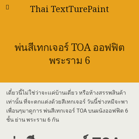
Thai TextTurePaint
พ่นสีเทกเจอร์ TOA ออฟฟิต
พระราม 6
เดี๋ยวนี้ไม่ใช่ว่าจะเเค่บ้านเดี่ยว หรือห้างสรรพสินค้า
เท่านั้น ที่จะตกเเต่งด้วยสีเทกเจอร์ วันนี้ช่างหมีจะพา
เพื่อนๆมาดูการ พ่นสีเทกเจอร์ TOA บนผนังออฟฟิต 6
ชั้น ย่าน พระราม 6 กัน