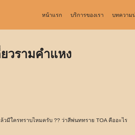
หน้าแรก
บริการของเรา
บทความน่า
ดี่ยวรามคำแหง
เล้วมีใครทราบไหมครับ ?? ว่าสีพ่นททราย TOA คืออะไร