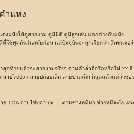
ามคำแหง
ต่งผนังให้ดูสวยงาม ดูมีมิติ ดูมีลูกเล่น แตกต่างกับผนัง
ที่ใช้พูดกันในสมัยก่อน เเต่ปัจจุบันจะถูกเรียกว่า สีเทกเจอร์
่าสุดท้ายเเล้วจะสวยงามจริงๆ ตามคำล่ำลือรือหรือไม่ ?? สี
ลายไข่ปลา ลายปล่อยเล็ก ลายปาดเล็ก ก็สุดเเล้วเเต่ว่าชอ
นทราย TOA ลายไข่ปลา ปะ … ตามช่างหมีมา ช่างหมีจะไปเเน