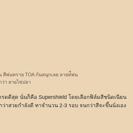
 สีพ่นทราย TOA กันสนุกเลย ลายท่ี่พ่น
ยกว่า ลายไข่ปลา
นเกรดดีสุด นั่นก็คือ Supershield โดยเลือกฟิล์มสีชนิดเนียน
กว่าสวยกำลังดี ทาจำนวน 2-3 รอบ จนกว่าสีจะขึ้นนั่งเอง