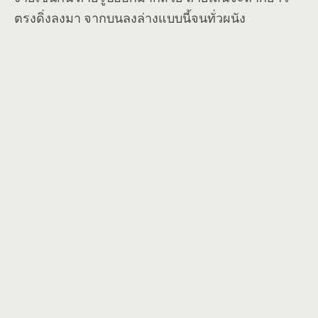
ตรงดิ่งลงมา จากบนลงล่างแบบนี้จนทั่วผนัง