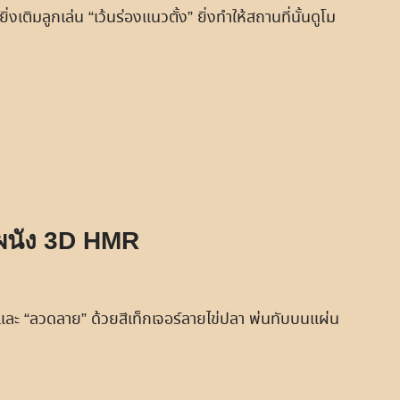
เติมลูกเล่น “เว้นร่องแนวตั้ง” ยิ่งทำให้สถานที่นั้นดูโม
นผนัง 3D HMR
 และ “ลวดลาย” ด้วยสีเท็กเจอร์ลายไข่ปลา พ่นทับบนแผ่น