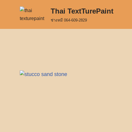
Thai TextTurePaint
Skip
ช่างหมี 064-609-2829
to
content