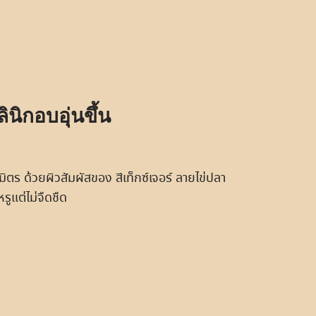
ินิกอบอุ่นขึ้น
ิตร ด้วยผิวสัมผัสของ สีเท็กซ์เจอร์ ลายไข่ปลา
รูแต่ไม่จืดชืด