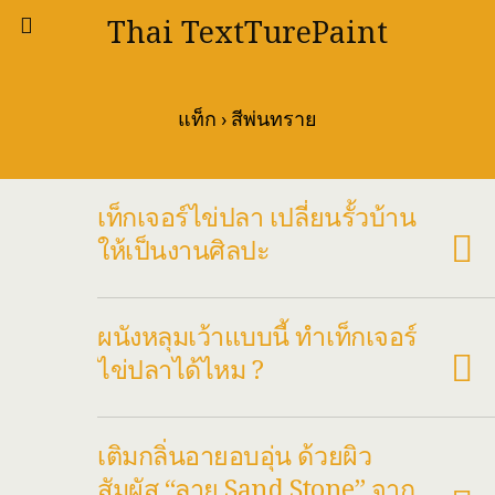
Thai TextTurePaint
แท็ก › สีพ่นทราย
เท็กเจอร์ไข่ปลา เปลี่ยนรั้วบ้าน
ให้เป็นงานศิลปะ
ผนังหลุมเว้าแบบนี้ ทำเท็กเจอร์
ไข่ปลาได้ไหม ?
เติมกลิ่นอายอบอุ่น ด้วยผิว
สัมผัส “ลาย Sand Stone” จาก